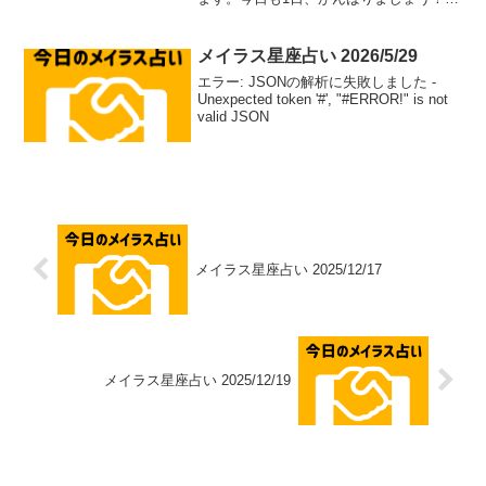
羊座（aries）総合運: ⭐⭐⭐⭐⭐恋愛運: ❤️
❤️❤️❤️恋愛アドバイス：積極的なアプロ
ーチで恋のチャ...
メイラス星座占い 2026/5/29
エラー: JSONの解析に失敗しました -
Unexpected token '#', "#ERROR!" is not
valid JSON
メイラス星座占い 2025/12/17
メイラス星座占い 2025/12/19