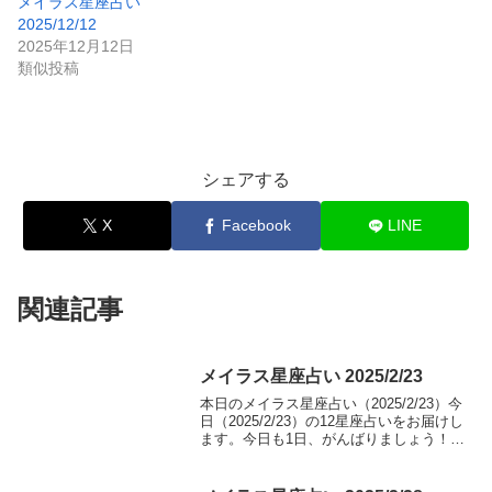
メイラス星座占い
2025/12/12
2025年12月12日
類似投稿
シェアする
X
Facebook
LINE
関連記事
メイラス星座占い 2025/2/23
本日のメイラス星座占い（2025/2/23）今
日（2025/2/23）の12星座占いをお届けし
ます。今日も1日、がんばりましょう！牡
羊座（aries）総合運: ⭐⭐⭐⭐⭐恋愛運: ❤️
❤️❤️❤️恋愛アドバイス：積極的なアプロ
ーチで恋のチャ...