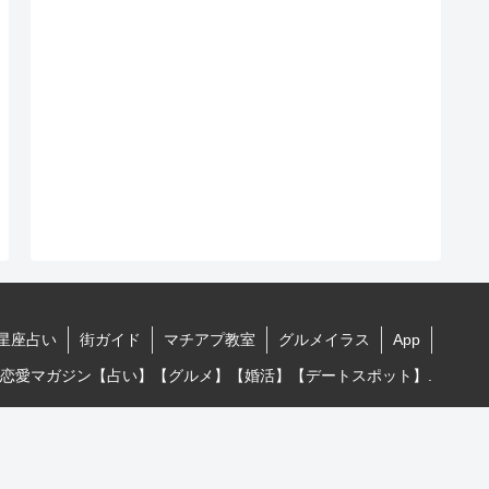
星座占い
街ガイド
マチアプ教室
グルメイラス
App
イラス恋愛マガジン【占い】【グルメ】【婚活】【デートスポット】.