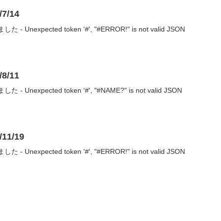
7/14
nexpected token '#', "#ERROR!" is not valid JSON
8/11
nexpected token '#', "#NAME?" is not valid JSON
1/19
nexpected token '#', "#ERROR!" is not valid JSON