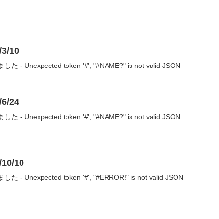
3/10
nexpected token '#', "#NAME?" is not valid JSON
6/24
nexpected token '#', "#NAME?" is not valid JSON
0/10
nexpected token '#', "#ERROR!" is not valid JSON