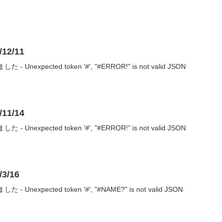
2/11
nexpected token '#', "#ERROR!" is not valid JSON
1/14
nexpected token '#', "#ERROR!" is not valid JSON
3/16
nexpected token '#', "#NAME?" is not valid JSON