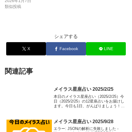
2026年1月7日
類似投稿
シェアする
X
Facebook
LINE
関連記事
メイラス星座占い 2025/2/25
本日のメイラス星座占い（2025/2/25）今
日（2025/2/25）の12星座占いをお届けし
ます。今日も1日、がんばりましょう！牡
羊座（aries）総合運: ⭐⭐⭐⭐⭐恋愛運: ❤️
❤️❤️❤️恋愛アドバイス：積極的なアプロ
ーチで恋のチャ...
メイラス星座占い 2025/9/28
エラー: JSONの解析に失敗しました -